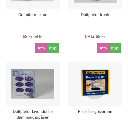
Doftpärlor citron
Doftpärlor fresh
59 kr
69 kr
59 kr
69 kr
Info
Köp!
Info
Köp!
Doftpärlor lavendel för
Filter för golvbrunn
dammsugarpåsen