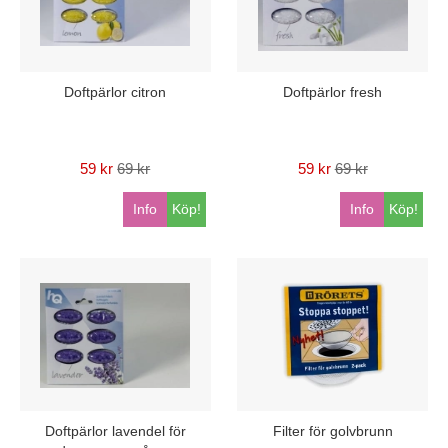
Doftpärlor citron
Doftpärlor fresh
59 kr
69 kr
59 kr
69 kr
Info
Köp!
Info
Köp!
Doftpärlor lavendel för
Filter för golvbrunn