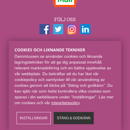
FÖLJ OSS
KONTAKTUPPGIFTER
COOKIES OCH LIKNANDE TEKNIKER
Dammtussen.se
Dammtussen.se använder cookies och liknande
Spjut E-commerce Group AB
lagringstekniker för att ge dig anpassat innehåll,
Skaraborgsgatan 7
relevant marknadsföring och en bättre upplevelse av
118 46 Stockholm
vår webbplats. Du bekräftar att du har läst vår
cookiepolicy och samtycker till vår användning av
Online sedan 2008.
cookies genom att klicka på “Stäng och godkänn”. Du
kan själv när som helst kontrollera vilka cookies som
sparas i din webbläsare under “Inställningar”. Läs mer
om cookies och vår
integritetspolicy​
.
INSTÄLLNINGAR
STÄNG & GODKÄNN