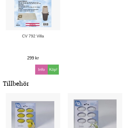
CV 792 Villa
299 kr
Info
Köp!
Tillbehör