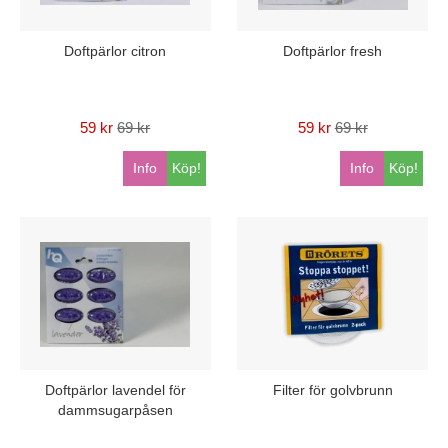
Doftpärlor citron
Doftpärlor fresh
59 kr
69 kr
59 kr
69 kr
Info
Köp!
Info
Köp!
Doftpärlor lavendel för
Filter för golvbrunn
dammsugarpåsen